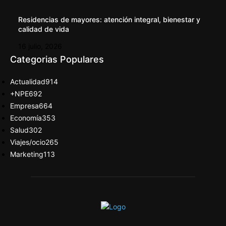
Residencias de mayores: atención integral, bienestar y
calidad de vida
16 julio, 2026
Categorias Populares
Actualidad
914
+NPE
692
Empresa
664
Economía
353
Salud
302
Viajes/ocio
265
Marketing
113