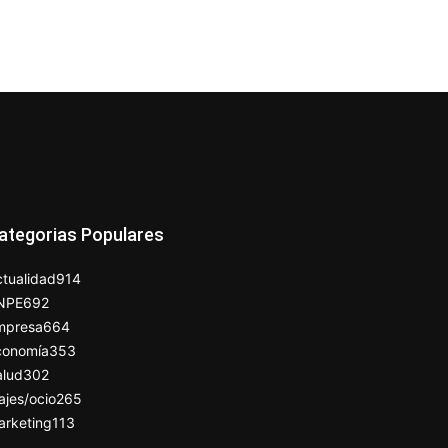
ategorias Populares
tualidad
914
NPE
692
mpresa
664
conomía
353
alud
302
ajes/ocio
265
arketing
113