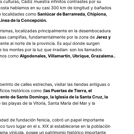
s culturas, Cádiz muestra infinitos contrastes por su
s costa hablamos en su casi 300 km de longitud y bañados
an localidades como
Sanlúcar de Barrameda, Chipiona,
 Línea de la Concepción.
rismas, localizadas principalmente en la desembocadura
ensas campiñas, fundamentalmente por la zona de
Jerez y
mente al norte de la provincia. Es aquí donde surgen
los montes por la luz que irradian: son los llamados
gunos como
Algodonales, Villamartín, Ubrique, Grazalema..
rinto de calles estrechas, visitar las tiendas antiguas o
cios históricos como (
las Puertas de Tierra, el
ento de Santo Domingo, la Iglesia de la Santa Cruz, la
e las playas de la Vitoria, Santa María del Mar y la
udad de fundación fenicia, cobró un papel importante
 tuvo lugar en el s. XIX al establecerse en la población
a vinícola, posee un patrimonio histórico importante