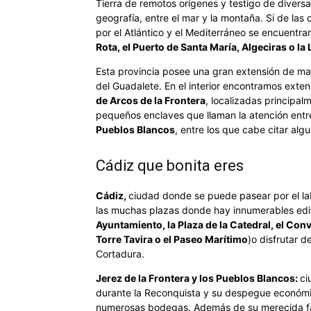
Tierra de remotos orígenes y testigo de diversa
geografía, entre el mar y la montaña. Si de la
por el Atlántico y el Mediterráneo se encuentr
Rota, el Puerto de Santa María, Algeciras o la
Esta provincia posee una gran extensión de ma
del Guadalete. En el interior encontramos ext
de Arcos de la Frontera
, localizadas principal
pequeños enclaves que llaman la atención entre 
Pueblos Blancos
, entre los que cabe citar al
Cádiz que bonita eres
Cádiz,
ciudad donde se puede pasear por el labe
las muchas plazas donde hay innumerables edifi
Ayuntamiento, la Plaza de la Catedral, el Conv
Torre Tavira o el Paseo Marítimo
)o disfrutar d
Cortadura.
Jerez de la Frontera y los Pueblos Blancos:
ci
durante la Reconquista y su despegue económico
numerosas bodegas. Además de su merecida fam