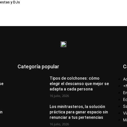
iestas y DJs
Categoría popular
C
Tipos de colchones: cómo
Ac
se
elegir el descanso que mejor se
+
adapta a cada persona
E
16 julio, 2026
E
S
Los minitrasteros, la solución
in
práctica para ganar espacio sin
Vi
renunciar a tus pertenencias
M
16 julio, 2026