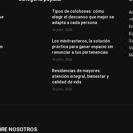
Tipos de colchones: cómo
Ac
se
elegir el descanso que mejor se
+
adapta a cada persona
E
16 julio, 2026
E
S
Los minitrasteros, la solución
in
práctica para ganar espacio sin
Vi
renunciar a tus pertenencias
M
16 julio, 2026
Residencias de mayores:
atención integral, bienestar y
calidad de vida
16 julio, 2026
BRE NOSOTROS