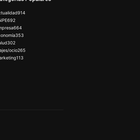
tualidad
914
NPE
692
mpresa
664
conomía
353
alud
302
ajes/ocio
265
arketing
113