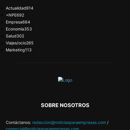
Actualidad
914
+NPE
692
Empresa
664
Economía
353
Salud
302
Viajes/ocio
265
Marketing
113
SOBRE NOSOTROS
Contáctanos:
redaccion@noticiasparaempresas.com
/
comercial@noticiasparaempresas.com