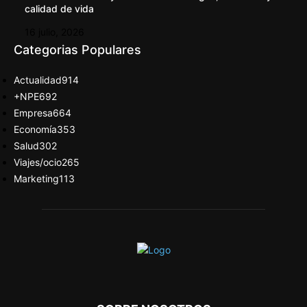
calidad de vida
16 julio, 2026
Categorias Populares
Actualidad
914
+NPE
692
Empresa
664
Economía
353
Salud
302
Viajes/ocio
265
Marketing
113