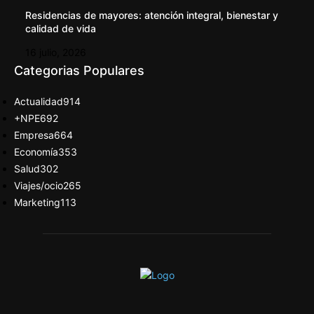
Residencias de mayores: atención integral, bienestar y
calidad de vida
16 julio, 2026
Categorias Populares
Actualidad
914
+NPE
692
Empresa
664
Economía
353
Salud
302
Viajes/ocio
265
Marketing
113