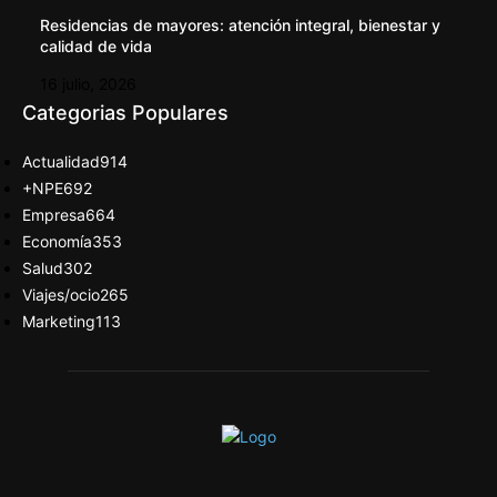
Residencias de mayores: atención integral, bienestar y
calidad de vida
16 julio, 2026
Categorias Populares
Actualidad
914
+NPE
692
Empresa
664
Economía
353
Salud
302
Viajes/ocio
265
Marketing
113