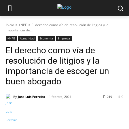
Inicio
+NPE
El derecho como vía de resolución de litigios y la
importancia de...
+NPE
Actualidad
Economía
Empresa
El derecho como vía de
resolución de litigios y la
importancia de escoger un
buen abogado
By
Jose Luis Ferreiro
1 febrero, 2024
219
0