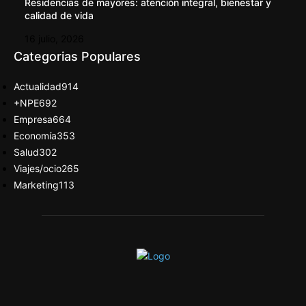
Residencias de mayores: atención integral, bienestar y
calidad de vida
16 julio, 2026
Categorias Populares
Actualidad
914
+NPE
692
Empresa
664
Economía
353
Salud
302
Viajes/ocio
265
Marketing
113