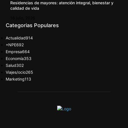
Residencias de mayores: atención integral, bienestar y
calidad de vida
16 julio, 2026
Categorias Populares
Actualidad
914
+NPE
692
Empresa
664
Economía
353
Salud
302
Viajes/ocio
265
Marketing
113