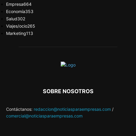
Empresa
664
Economía
353
Salud
302
Viajes/ocio
265
Marketing
113
SOBRE NOSOTROS
Contáctanos:
redaccion@noticiasparaempresas.com
/
comercial@noticiasparaempresas.com