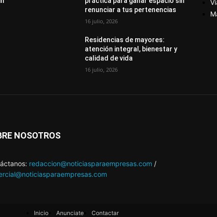
in
práctica para ganar espacio sin
Vi
renunciar a tus pertenencias
M
16 julio, 2026
Residencias de mayores:
atención integral, bienestar y
calidad de vida
16 julio, 2026
BRE NOSOTROS
áctanos:
redaccion@noticiasparaempresas.com
/
rcial@noticiasparaempresas.com
Inicio
Anunciate
Contactar