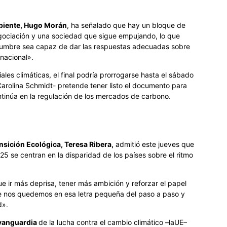
mbiente, Hugo Morán
, ha señalado que hay un bloque de
gociación y una sociedad que sigue empujando, lo que
cumbre sea capaz de dar las respuestas adecuadas sobre
nacional».
es climáticas, el final podría prorrogarse hasta el sábado
Carolina Schmidt- pretende tener listo el documento para
ontinúa en la regulación de los mercados de carbono.
nsición Ecológica, Teresa Ribera,
admitió este jueves que
5 se centran en la disparidad de los países sobre el ritmo
ir más deprisa, tener más ambición y reforzar el papel
ue nos quedemos en esa letra pequeña del paso a paso y
d».
 vanguardia
de la lucha contra el cambio climático –laUE–