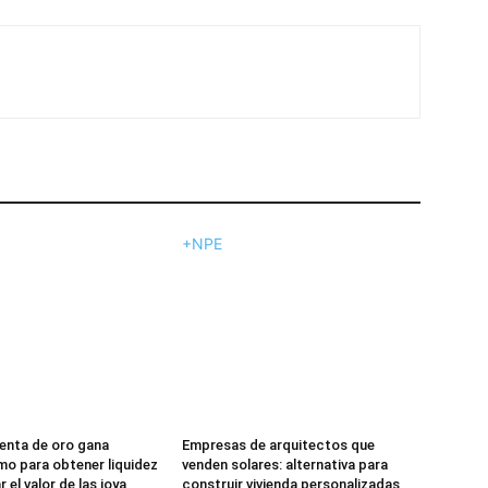
+NPE
enta de oro gana
Empresas de arquitectos que
o para obtener liquidez
venden solares: alternativa para
 el valor de las joya
construir vivienda personalizadas