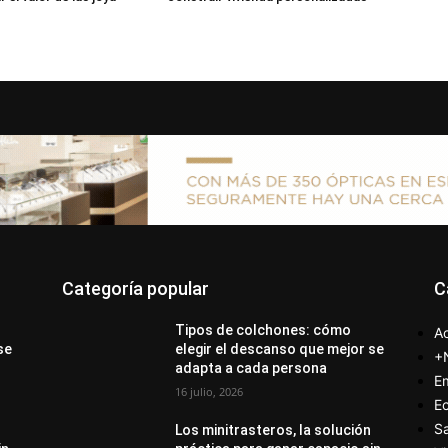
Categoría popular
C
Tipos de colchones: cómo
Ac
se
elegir el descanso que mejor se
+
adapta a cada persona
E
16 julio, 2026
E
S
Los minitrasteros, la solución