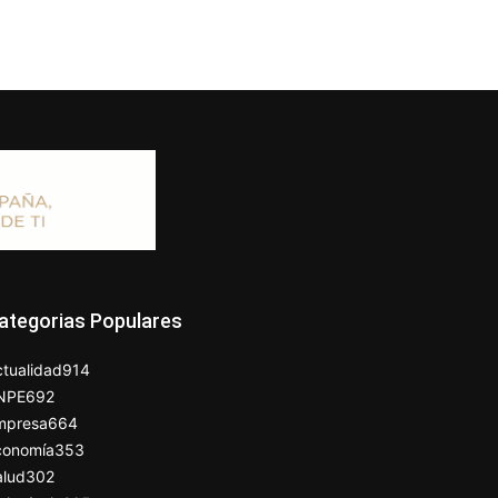
ategorias Populares
tualidad
914
NPE
692
mpresa
664
conomía
353
alud
302