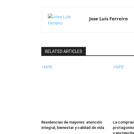
Jose Luis Ferreiro
RELATED ARTICLES
+NPE
+NPE
Residencias de mayores: atención
La comprav
integral, bienestar y calidad de vida
protagonism
y aprovechar