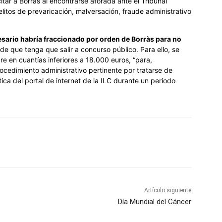
itar a Borràs al encontrarse aforada ante el Tribunal
elitos de prevaricación, malversación, fraude administrativo
esario habría fraccionado por orden de Borràs para no
e que tenga que salir a concurso público. Para ello, se
e en cuantías inferiores a 18.000 euros, “para,
rocedimiento administrativo pertinente por tratarse de
ca del portal de internet de la ILC durante un periodo
Artículo siguiente
Día Mundial del Cáncer