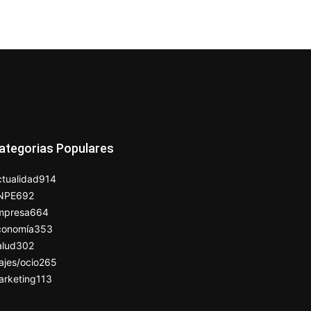
ategorias Populares
tualidad
914
NPE
692
mpresa
664
conomía
353
alud
302
ajes/ocio
265
arketing
113