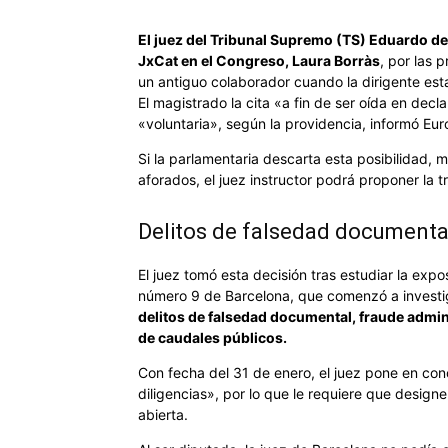
El juez del Tribunal Supremo (TS) Eduardo de 
JxCat en el Congreso, Laura Borràs
, por las 
un antiguo colaborador cuando la dirigente estab
El magistrado la cita «a fin de ser oída en de
«voluntaria», según la providencia, informó Eur
Si la parlamentaria descarta esta posibilidad, 
aforados, el juez instructor podrá proponer la 
Delitos de falsedad documental
El juez tomó esta decisión tras estudiar la exp
número 9 de Barcelona, que comenzó a investiga
delitos de falsedad documental, fraude admin
de caudales públicos.
Con fecha del 31 de enero, el juez pone en con
diligencias», por lo que le requiere que desig
abierta.