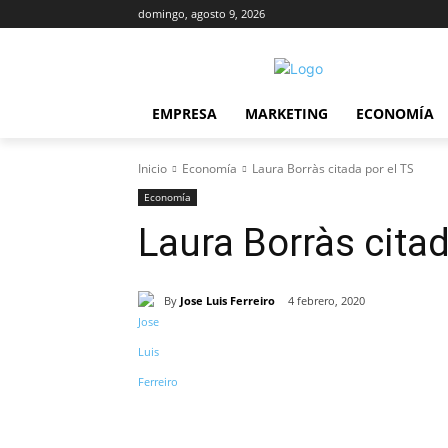
domingo, agosto 9, 2026
EMPRESA
MARKETING
ECONOMÍA
Inicio
Economía
Laura Borràs citada por el TS
Economía
Laura Borràs citad
By
Jose Luis Ferreiro
4 febrero, 2020
Cuota