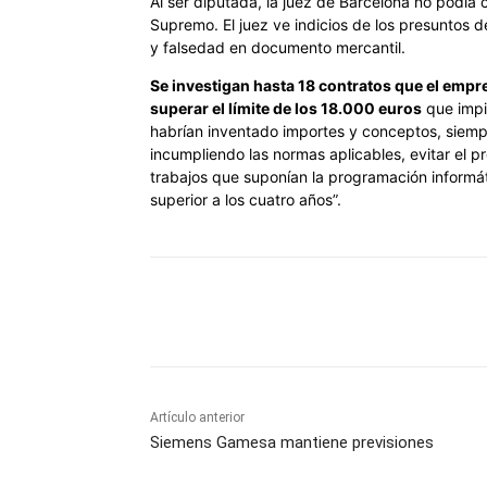
Al ser diputada, la juez de Barcelona no podía c
Supremo. El juez ve indicios de los presuntos d
y falsedad en documento mercantil.
Se investigan hasta 18 contratos que el empr
superar el límite de los 18.000 euros
que impid
habrían inventado importes y conceptos, siempr
incumpliendo las normas aplicables, evitar el p
trabajos que suponían la programación informáti
superior a los cuatro años”.
Cuota
Artículo anterior
Siemens Gamesa mantiene previsiones