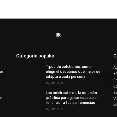
Categoría popular
C
Tipos de colchones: cómo
Ac
se
elegir el descanso que mejor se
+
adapta a cada persona
E
16 julio, 2026
E
S
Los minitrasteros, la solución
in
práctica para ganar espacio sin
Vi
renunciar a tus pertenencias
M
16 julio, 2026