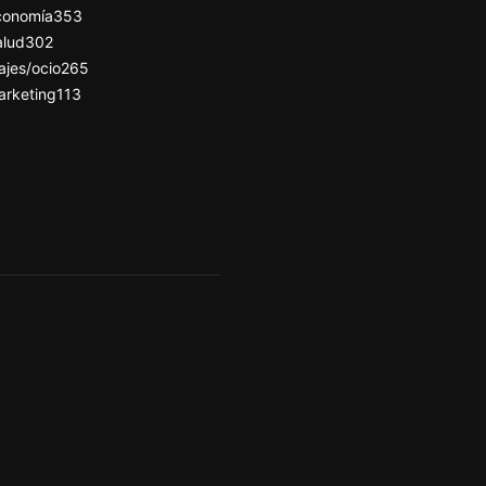
conomía
353
alud
302
ajes/ocio
265
arketing
113