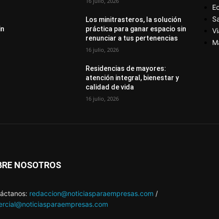
16 julio, 2026
E
S
Los minitrasteros, la solución
in
práctica para ganar espacio sin
Vi
renunciar a tus pertenencias
M
16 julio, 2026
Residencias de mayores:
atención integral, bienestar y
calidad de vida
16 julio, 2026
BRE NOSOTROS
áctanos:
redaccion@noticiasparaempresas.com
/
rcial@noticiasparaempresas.com