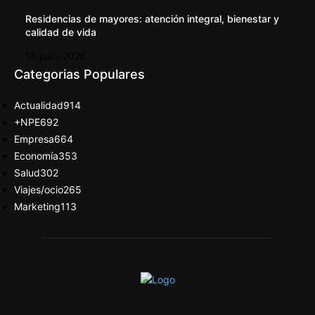
Residencias de mayores: atención integral, bienestar y
calidad de vida
16 julio, 2026
Categorias Populares
Actualidad
914
+NPE
692
Empresa
664
Economía
353
Salud
302
Viajes/ocio
265
Marketing
113