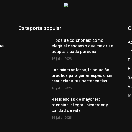
Categoría popular
C
Tipos de colchones: cómo
A
se
elegir el descanso que mejor se
+
adapta a cada persona
16 julio, 2026
E
E
Los minitrasteros, la solución
in
práctica para ganar espacio sin
S
renunciar a tus pertenencias
Vi
16 julio, 2026
M
Residencias de mayores:
atención integral, bienestar y
calidad de vida
16 julio, 2026