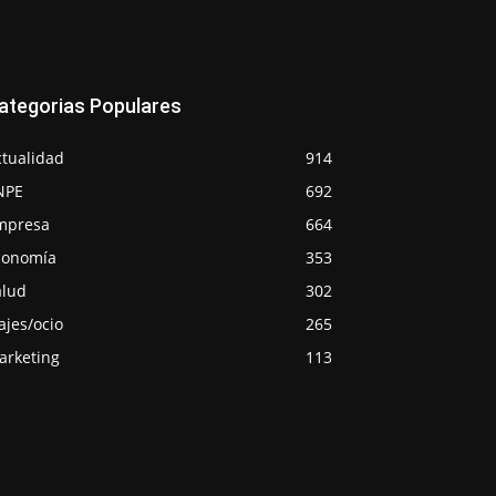
ategorias Populares
ctualidad
914
NPE
692
mpresa
664
conomía
353
alud
302
ajes/ocio
265
arketing
113