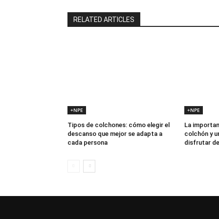
RELATED ARTICLES
+NPE
+NPE
Tipos de colchones: cómo elegir el
La importan
descanso que mejor se adapta a
colchón y u
cada persona
disfrutar d