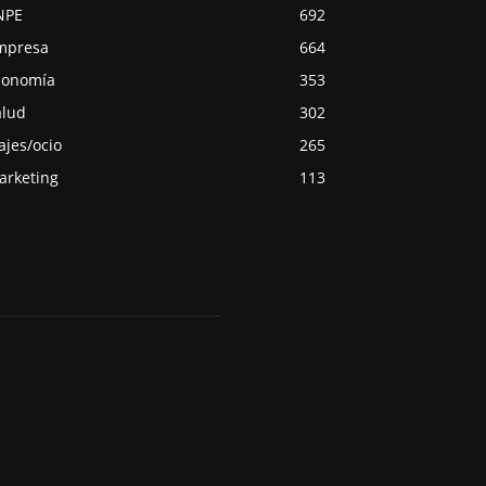
NPE
692
mpresa
664
conomía
353
alud
302
ajes/ocio
265
arketing
113