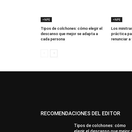
+NPE
+NPE
Tipos de colchones: cómo elegir el
Los minitras
descanso que mejor se adapta a
práctica pa
cada persona
renunciar a
RECOMENDACIONES DEL EDITOR
Tipos de colchones: cómo
elegir el descanso que mejor 