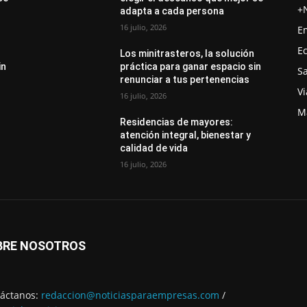
+
adapta a cada persona
16 julio, 2026
E
E
Los minitrasteros, la solución
in
práctica para ganar espacio sin
S
renunciar a tus pertenencias
Vi
16 julio, 2026
M
Residencias de mayores:
atención integral, bienestar y
calidad de vida
16 julio, 2026
BRE NOSOTROS
áctanos:
redaccion@noticiasparaempresas.com
/