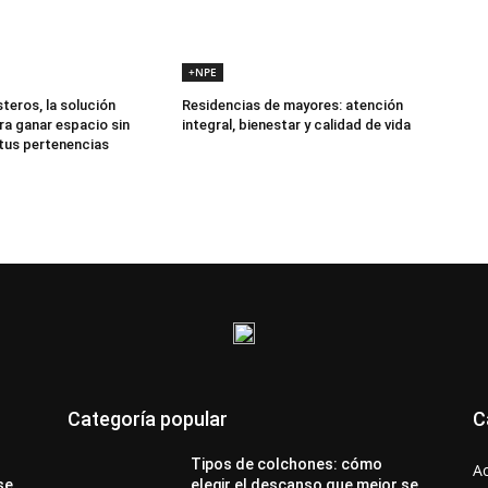
+NPE
teros, la solución
Residencias de mayores: atención
ra ganar espacio sin
integral, bienestar y calidad de vida
 tus pertenencias
Categoría popular
C
Tipos de colchones: cómo
A
se
elegir el descanso que mejor se