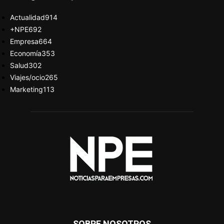
Actualidad
914
+NPE
692
Empresa
664
Economía
353
Salud
302
Viajes/ocio
265
Marketing
113
SOBRE NOSOTROS