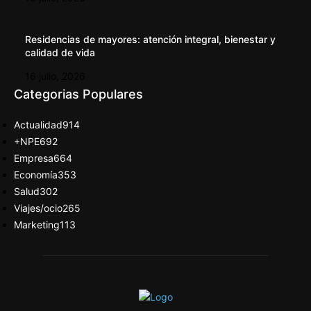
Residencias de mayores: atención integral, bienestar y
calidad de vida
16 julio, 2026
Categorias Populares
Actualidad
914
+NPE
692
Empresa
664
Economía
353
Salud
302
Viajes/ocio
265
Marketing
113