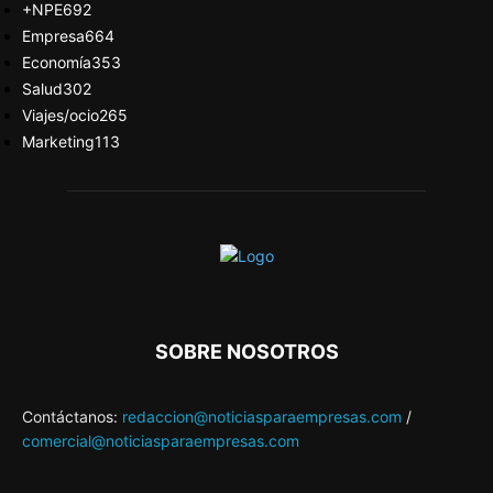
+NPE
692
Empresa
664
Economía
353
Salud
302
Viajes/ocio
265
Marketing
113
SOBRE NOSOTROS
Contáctanos:
redaccion@noticiasparaempresas.com
/
comercial@noticiasparaempresas.com