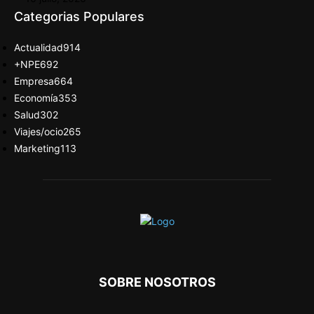
Categorias Populares
Actualidad
914
+NPE
692
Empresa
664
Economía
353
Salud
302
Viajes/ocio
265
Marketing
113
SOBRE NOSOTROS