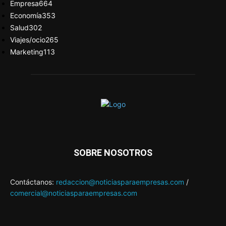
Empresa
664
Economía
353
Salud
302
Viajes/ocio
265
Marketing
113
SOBRE NOSOTROS
Contáctanos:
redaccion@noticiasparaempresas.com
/
comercial@noticiasparaempresas.com