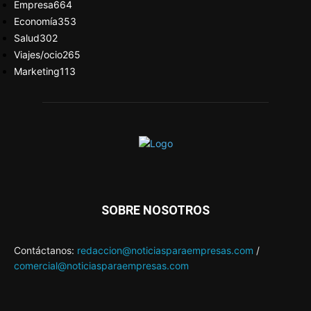
Empresa
664
Economía
353
Salud
302
Viajes/ocio
265
Marketing
113
SOBRE NOSOTROS
Contáctanos:
redaccion@noticiasparaempresas.com
/
comercial@noticiasparaempresas.com