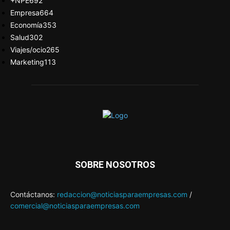
+NPE
692
Empresa
664
Economía
353
Salud
302
Viajes/ocio
265
Marketing
113
SOBRE NOSOTROS
Contáctanos:
redaccion@noticiasparaempresas.com
/
comercial@noticiasparaempresas.com