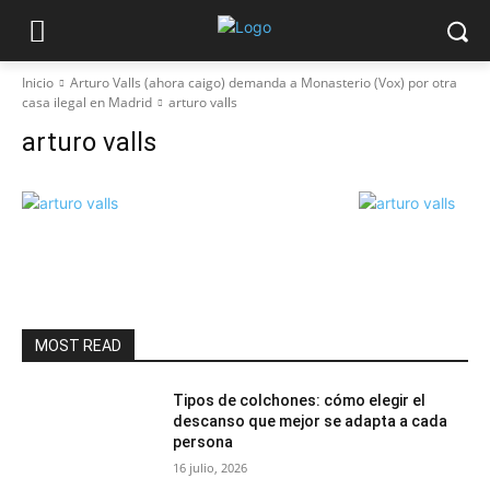
Inicio
Arturo Valls (ahora caigo) demanda a Monasterio (Vox) por otra
casa ilegal en Madrid
arturo valls
arturo valls
MOST READ
Tipos de colchones: cómo elegir el
descanso que mejor se adapta a cada
persona
16 julio, 2026