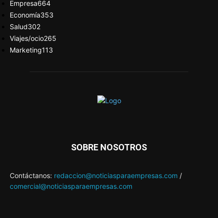
Empresa
664
Economía
353
Salud
302
Viajes/ocio
265
Marketing
113
SOBRE NOSOTROS
Contáctanos:
redaccion@noticiasparaempresas.com
/
comercial@noticiasparaempresas.com