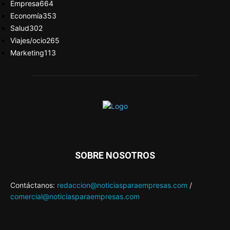
Empresa
664
Economía
353
Salud
302
Viajes/ocio
265
Marketing
113
SOBRE NOSOTROS
Contáctanos:
redaccion@noticiasparaempresas.com
/
comercial@noticiasparaempresas.com