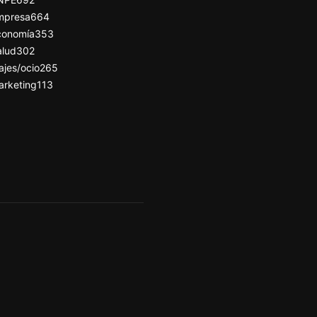
mpresa
664
conomía
353
alud
302
ajes/ocio
265
arketing
113