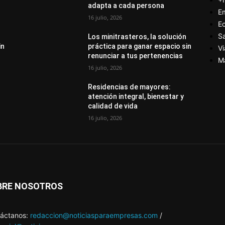
adapta a cada persona
E
16 julio, 2026
E
S
Los minitrasteros, la solución
in
práctica para ganar espacio sin
Vi
renunciar a tus pertenencias
M
16 julio, 2026
Residencias de mayores:
atención integral, bienestar y
calidad de vida
16 julio, 2026
BRE NOSOTROS
áctanos:
redaccion@noticiasparaempresas.com
/