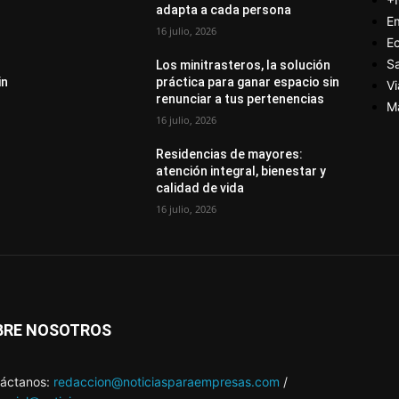
adapta a cada persona
E
16 julio, 2026
E
S
Los minitrasteros, la solución
in
práctica para ganar espacio sin
Vi
renunciar a tus pertenencias
M
16 julio, 2026
Residencias de mayores:
atención integral, bienestar y
calidad de vida
16 julio, 2026
BRE NOSOTROS
áctanos:
redaccion@noticiasparaempresas.com
/