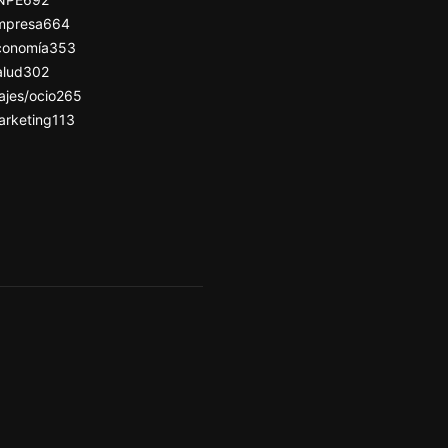
mpresa
664
conomía
353
alud
302
ajes/ocio
265
arketing
113