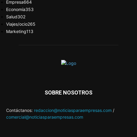
Empresa
664
Economía
353
Salud
302
Viajes/ocio
265
Marketing
113
SOBRE NOSOTROS
Contáctanos:
redaccion@noticiasparaempresas.com
/
comercial@noticiasparaempresas.com