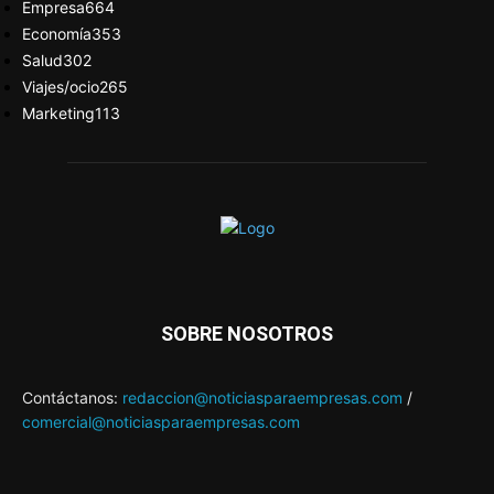
Empresa
664
Economía
353
Salud
302
Viajes/ocio
265
Marketing
113
SOBRE NOSOTROS
Contáctanos:
redaccion@noticiasparaempresas.com
/
comercial@noticiasparaempresas.com