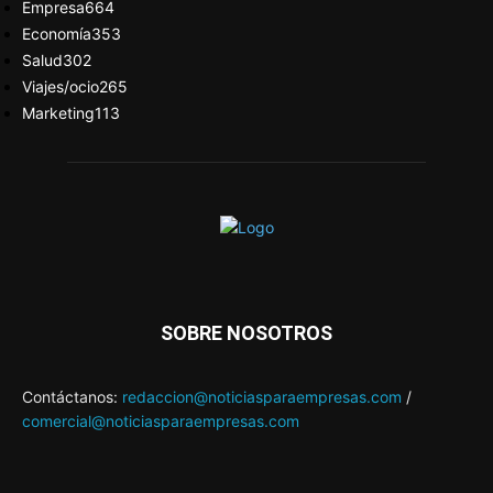
Empresa
664
Economía
353
Salud
302
Viajes/ocio
265
Marketing
113
SOBRE NOSOTROS
Contáctanos:
redaccion@noticiasparaempresas.com
/
comercial@noticiasparaempresas.com