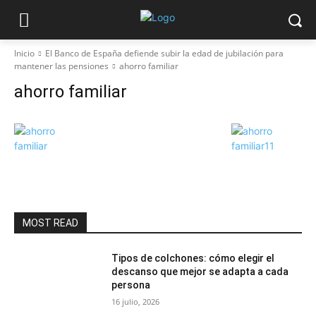
Inicio
El Banco de España defiende subir la edad de jubilación para
mantener las pensiones
ahorro familiar
ahorro familiar
MOST READ
Tipos de colchones: cómo elegir el
descanso que mejor se adapta a cada
persona
16 julio, 2026