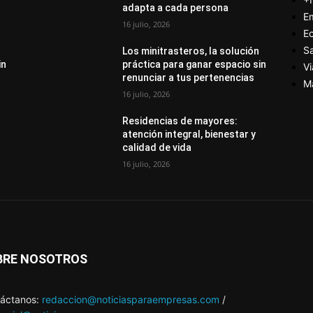
adapta a cada persona
E
16 julio, 2026
E
S
Los minitrasteros, la solución
in
práctica para ganar espacio sin
Vi
renunciar a tus pertenencias
M
16 julio, 2026
Residencias de mayores:
atención integral, bienestar y
calidad de vida
16 julio, 2026
BRE NOSOTROS
áctanos:
redaccion@noticiasparaempresas.com
/