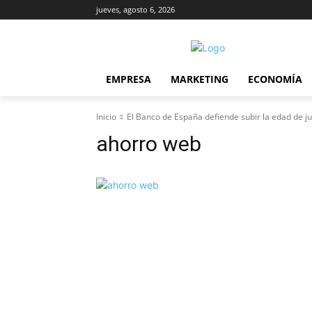
jueves, agosto 6, 2026
EMPRESA
MARKETING
ECONOMÍA
Inicio
El Banco de España defiende subir la edad de j
ahorro web