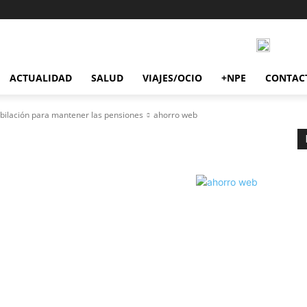
ACTUALIDAD
SALUD
VIAJES/OCIO
+NPE
CONTAC
ubilación para mantener las pensiones
ahorro web