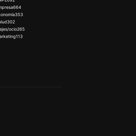
mpresa
664
conomía
353
alud
302
ajes/ocio
265
arketing
113