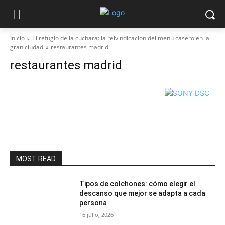
Inicio
El refugio de la cuchara: la reivindicación del menú casero en la
gran ciudad
restaurantes madrid
restaurantes madrid
MOST READ
Tipos de colchones: cómo elegir el
descanso que mejor se adapta a cada
persona
16 julio, 2026