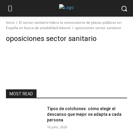
Inicio
El sector sanitario lidera la convocatoria de plazas públicas en
España en busca de estabilidad laboral
oposiciones sector sanitario
oposiciones sector sanitario
MOST READ
Tipos de colchones: cómo elegir el
descanso que mejor se adapta a cada
persona
16 julio, 2026