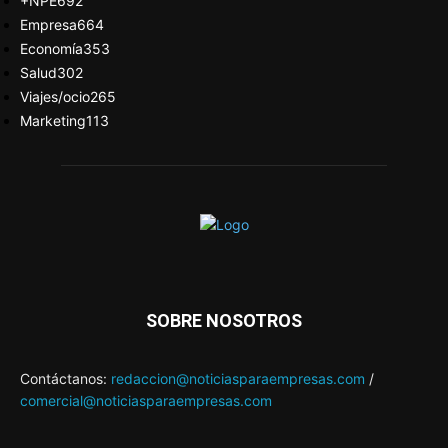
+NPE
692
Empresa
664
Economía
353
Salud
302
Viajes/ocio
265
Marketing
113
SOBRE NOSOTROS
Contáctanos:
redaccion@noticiasparaempresas.com
/
comercial@noticiasparaempresas.com