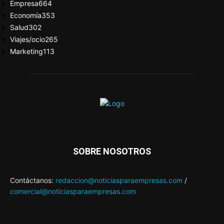
Empresa
664
Economía
353
Salud
302
Viajes/ocio
265
Marketing
113
SOBRE NOSOTROS
Contáctanos:
redaccion@noticiasparaempresas.com
/
comercial@noticiasparaempresas.com