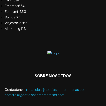
+NPE
692
Empresa
664
Economía
353
Salud
302
Viajes/ocio
265
Marketing
113
SOBRE NOSOTROS
Contáctanos:
redaccion@noticiasparaempresas.com
/
comercial@noticiasparaempresas.com