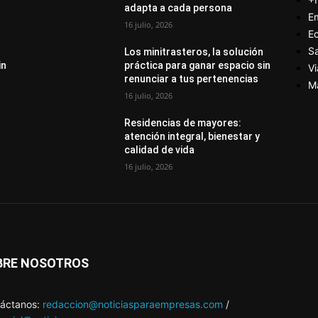
adapta a cada persona
E
16 julio, 2026
E
S
Los minitrasteros, la solución
in
práctica para ganar espacio sin
Vi
renunciar a tus pertenencias
M
16 julio, 2026
Residencias de mayores:
atención integral, bienestar y
calidad de vida
16 julio, 2026
BRE NOSOTROS
áctanos:
redaccion@noticiasparaempresas.com
/