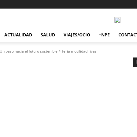
ACTUALIDAD
SALUD
VIAJES/OCIO
+NPE
CONTAC
 Un paso hacia el futuro sostenible
feria movilidad rivas