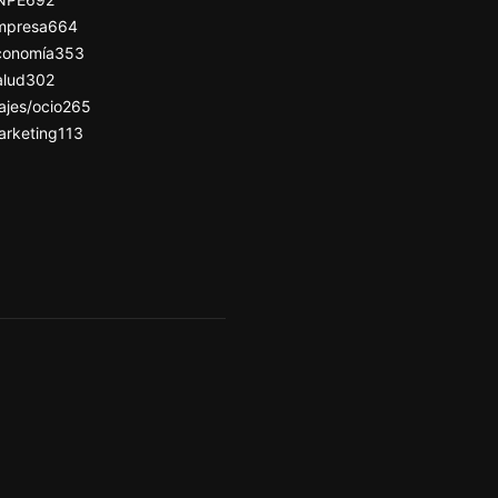
mpresa
664
conomía
353
alud
302
ajes/ocio
265
arketing
113