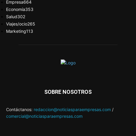
Empresa
664
Economía
353
Salud
302
Viajes/ocio
265
Marketing
113
SOBRE NOSOTROS
Contáctanos:
redaccion@noticiasparaempresas.com
/
comercial@noticiasparaempresas.com