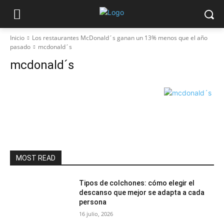
Inicio
Los restaurantes McDonald´s ganan un 13% menos que el año
pasado
mcdonald´s
mcdonald´s
MOST READ
Tipos de colchones: cómo elegir el
descanso que mejor se adapta a cada
persona
16 julio, 2026