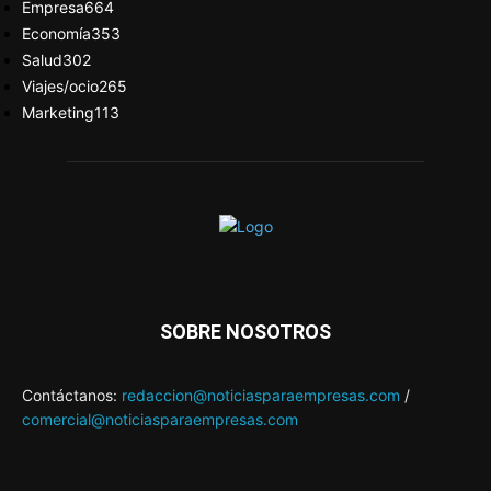
Empresa
664
Economía
353
Salud
302
Viajes/ocio
265
Marketing
113
SOBRE NOSOTROS
Contáctanos:
redaccion@noticiasparaempresas.com
/
comercial@noticiasparaempresas.com