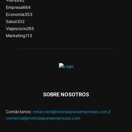
+NPE
692
Empresa
664
Economía
353
Salud
302
Viajes/ocio
265
Marketing
113
SOBRE NOSOTROS
Contáctanos:
redaccion@noticiasparaempresas.com
/
comercial@noticiasparaempresas.com