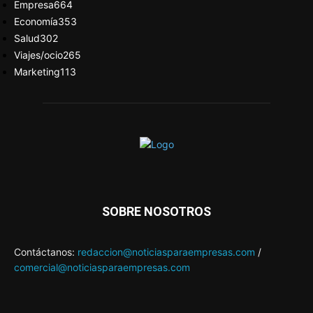
Empresa
664
Economía
353
Salud
302
Viajes/ocio
265
Marketing
113
SOBRE NOSOTROS
Contáctanos:
redaccion@noticiasparaempresas.com
/
comercial@noticiasparaempresas.com