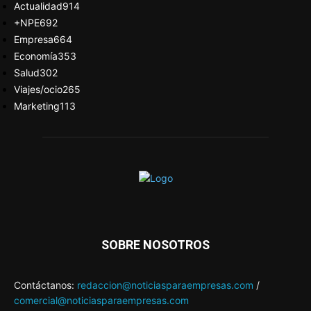
Actualidad
914
+NPE
692
Empresa
664
Economía
353
Salud
302
Viajes/ocio
265
Marketing
113
SOBRE NOSOTROS
Contáctanos:
redaccion@noticiasparaempresas.com
/
comercial@noticiasparaempresas.com