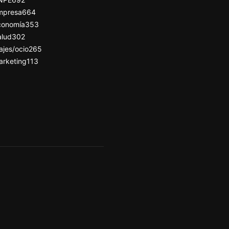
mpresa
664
conomía
353
alud
302
ajes/ocio
265
arketing
113