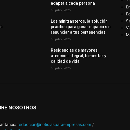
adapta a cada persona
E
16 julio, 2026
E
S
Los minitrasteros, la solución
in
práctica para ganar espacio sin
Vi
renunciar a tus pertenencias
M
16 julio, 2026
Residencias de mayores:
atención integral, bienestar y
calidad de vida
16 julio, 2026
BRE NOSOTROS
áctanos:
redaccion@noticiasparaempresas.com
/