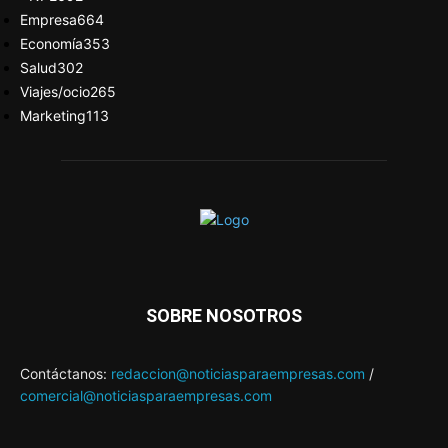
Empresa
664
Economía
353
Salud
302
Viajes/ocio
265
Marketing
113
SOBRE NOSOTROS
Contáctanos:
redaccion@noticiasparaempresas.com
/
comercial@noticiasparaempresas.com