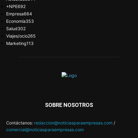
+NPE
692
Empresa
664
Economía
353
Salud
302
Viajes/ocio
265
Marketing
113
SOBRE NOSOTROS
Contáctanos:
redaccion@noticiasparaempresas.com
/
comercial@noticiasparaempresas.com