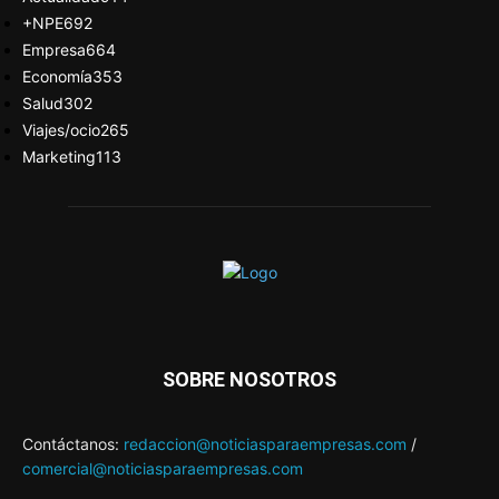
+NPE
692
Empresa
664
Economía
353
Salud
302
Viajes/ocio
265
Marketing
113
SOBRE NOSOTROS
Contáctanos:
redaccion@noticiasparaempresas.com
/
comercial@noticiasparaempresas.com