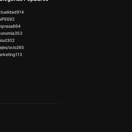
tualidad
914
NPE
692
mpresa
664
conomía
353
alud
302
ajes/ocio
265
arketing
113