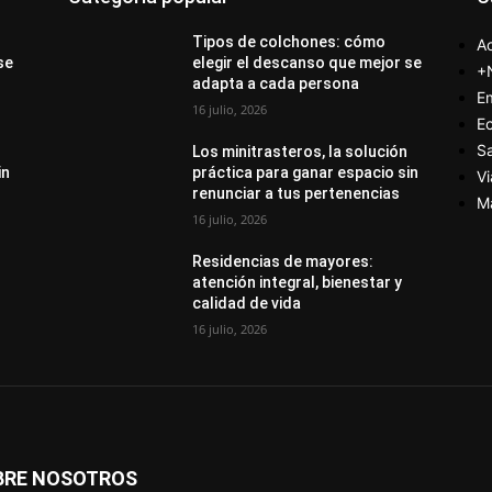
Tipos de colchones: cómo
Ac
se
elegir el descanso que mejor se
+
adapta a cada persona
E
16 julio, 2026
E
S
Los minitrasteros, la solución
in
práctica para ganar espacio sin
Vi
renunciar a tus pertenencias
M
16 julio, 2026
Residencias de mayores:
atención integral, bienestar y
calidad de vida
16 julio, 2026
BRE NOSOTROS