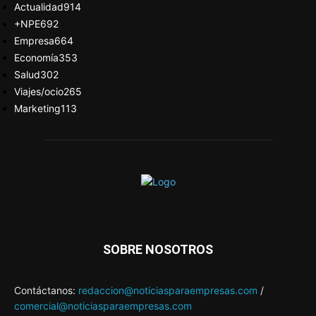
Actualidad
914
+NPE
692
Empresa
664
Economía
353
Salud
302
Viajes/ocio
265
Marketing
113
SOBRE NOSOTROS
Contáctanos:
redaccion@noticiasparaempresas.com
/
comercial@noticiasparaempresas.com